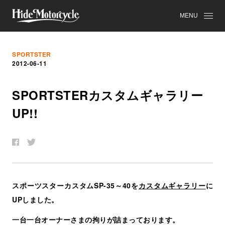
MENU
SPORTSTER
2012-06-11
SPORTSTER
カ
ス
タ
ム
ギ
ャ
ラ
リ
ー
UP!!
スポーツスターカスタムSP-35～40を
カスタムギャラリー
に
UPしました。
一台一台オーナーさまの拘りが詰まっております。