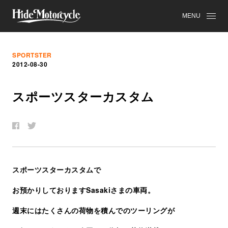
MENU
SPORTSTER
2012-08-30
ス
ポ
ー
ツ
ス
タ
ー
カ
ス
タ
ム
スポーツスターカスタムで
お預かりしておりますSasakiさまの車両。
週末にはたくさんの荷物を積んでのツーリングが