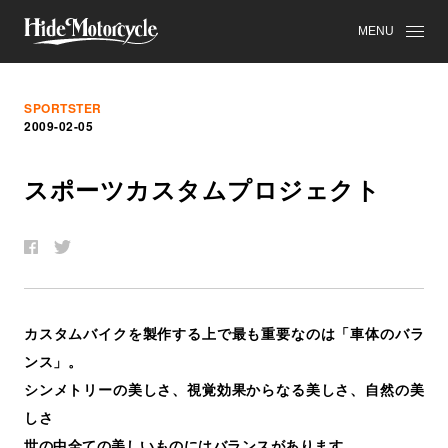
MENU
SPORTSTER
2009-02-05
ス
ポ
ー
ツ
カ
ス
タ
ム
プ
ロ
ジ
ェ
ク
ト
カスタムバイクを製作する上で最も重要なのは「車体のバラ
ンス」。
シンメトリーの美しさ、視覚効果からなる美しさ、自然の美
しさ
世の中全ての美しいものにはバランスがあります。