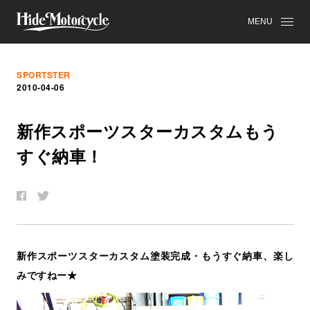
MENU
SPORTSTER
2010-04-06
新
作
ス
ポ
ー
ツ
ス
タ
ー
カ
ス
タ
ム
も
う
す
ぐ
納
車
！
新作スポーツスターカスタム塗装完成・もうすぐ納車、楽し
みですねー★