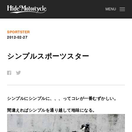
MENU
SPORTSTER
2012-02-27
シ
ン
プ
ル
ス
ポ
ー
ツ
ス
タ
ー
シンプルにシンプルに、、、ってコレが一番むずかしい。
間違えればシンプルを通り越して地味になる。