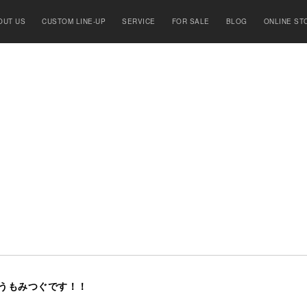
OUT US
CUSTOM LINE-UP
SERVICE
FOR SALE
BLOG
ONLINE ST
うもみつぐです！！