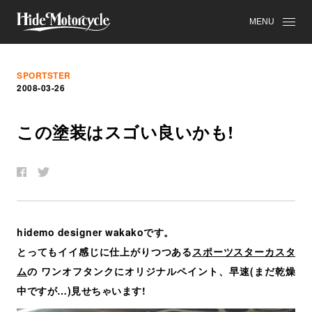
MENU
SPORTSTER
2008-03-26
こ
の
塗
装
は
ス
ゴ
い
良
い
か
も
!
hidemo designer wakakoです。
とってもイイ感じに仕上がりつつある
スポーツスターカスタ
ム
の ワンオフタンクにオリジナルペイント、早速(まだ乾燥
中ですが…)見せちゃいます!