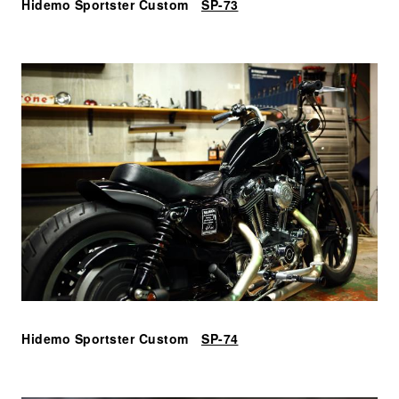
Hidemo Sportster Custom
SP-73
Hidemo Sportster Custom
SP-74