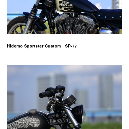
Hidemo Sportster Custom
SP-77