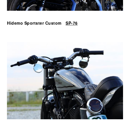
Hidemo Sportster Custom
SP-76