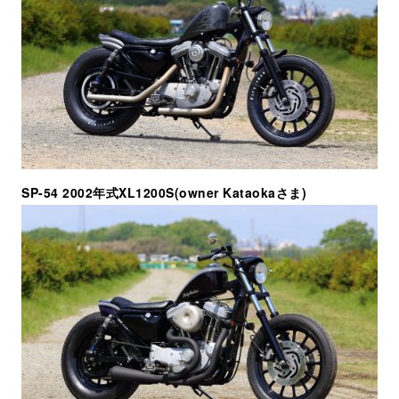
SP-54 2002年式XL1200S(owner Kataokaさま)