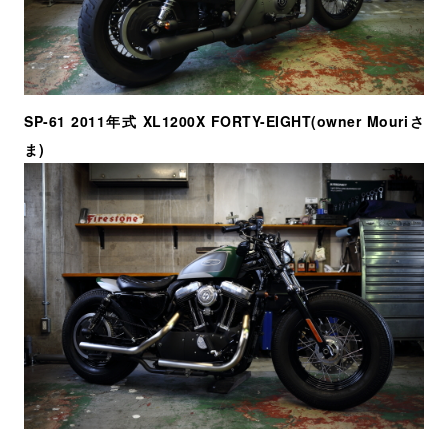
SP-61 2011年式 XL1200X FORTY-EIGHT(owner Mouriさ
ま)