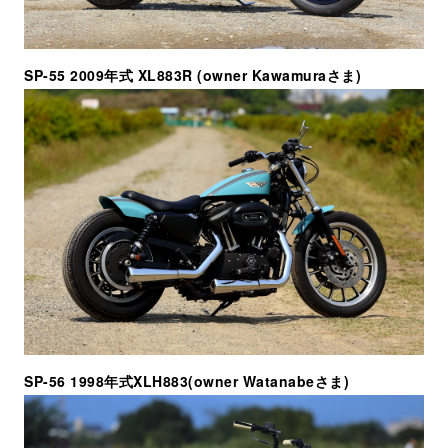
SP-55 2009年式 XL883R (owner Kawamuraさま)
SP-56 1998年式XLH883(owner Watanabeさま)