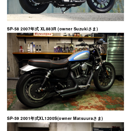
SP-58 2007年式 XL883R (owner Suzukiさま)
SP-59 2001年式XL1200S(owner Matsuuraさま)