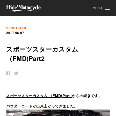
MENU
SPORTSTER
2017-06-07
ス
ポ
ー
ツ
ス
タ
ー
カ
ス
タ
ム
（FMD)Part2
スポーツスターカスタム （FMD)Part1
からの続きです。
パウダーコートが出来上がってきました。