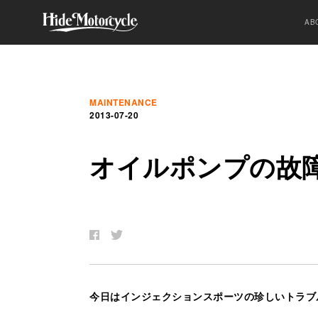
AB
MAINTENANCE
2013-07-20
オ
イ
ル
ポ
ン
プ
の
故
今日はインジェクションスポーツの珍しいトラブ