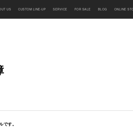
OUT US
CUSTOM LINE-UP
SERVICE
FOR SALE
BLOG
ONLINE ST
障
ルです。