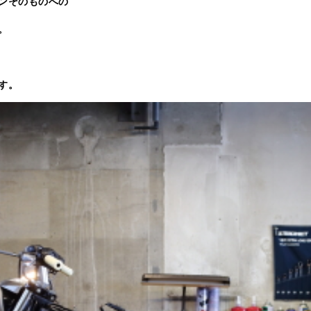
ンそのものへの
。
す。