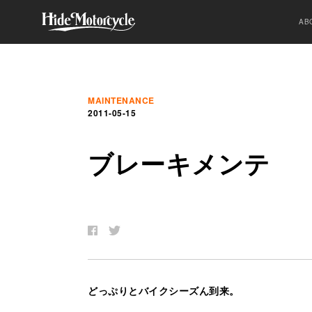
AB
MAINTENANCE
2011-05-15
ブ
レ
ー
キ
メ
ン
テ
どっぷりとバイクシーズん到来。