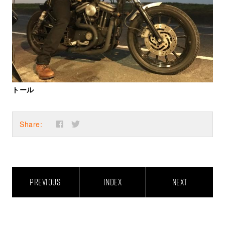
トール
Share:
PREVIOUS
INDEX
NEXT