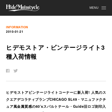
MENU
INFORMATION
2010-01-21
ヒ
デ
モ
ス
ト
ア
・
ビ
ン
テ
ー
ジ
ラ
イ
ト
3
種
入
荷
情
報
ヒデモストアビンテージライトコーナーに新入荷! 人気のス
クエアデコラティブランプCHICAGO SL49・マニュファクチ
ュア風金属質感の60’sスパルトテール・Guide旧ロゴ刻印入