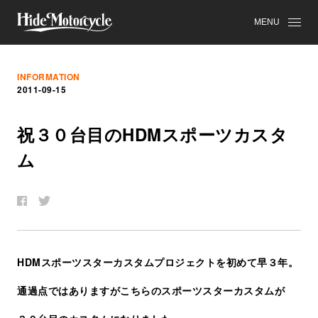
MENU
INFORMATION
2011-09-15
祝
３０
台
目
の
HDM
ス
ポ
ー
ツ
カ
ス
タ
ム
HDMスポーツスターカスタムプロジェクトを初めて早３年。
通過点ではありますがこちらのスポーツスターカスタムが