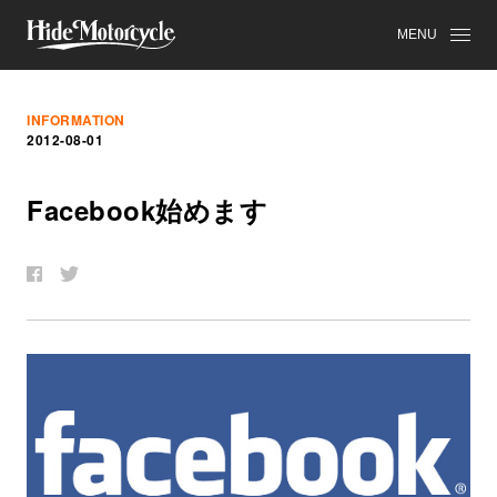
MENU
INFORMATION
2012-08-01
Facebook
始
め
ま
す