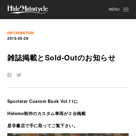
MENU
INFORMATION
2015-05-29
雑
誌
掲
載
と
Sold-Out
の
お
知
ら
せ
Sportster Custom Book Vol.11に
Hidemo制作のカスタム車両が２台掲載
是非書店で手に取ってご覧下さい。