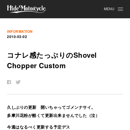
MENU
INFORMATION
2010-03-02
コ
ナ
レ
感
た
っ
ぷ
り
の
Shovel
Chopper Custom
久しぶりの更新 開いちゃってゴメンナサイ。
多摩川花粉が酷くて更新出来ませんでした（泣）
今週はなるべく更新する予定デス