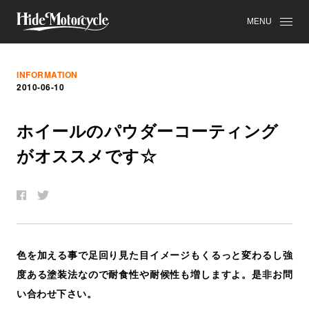
MENU
INFORMATION
2010-06-10
ホ
イ
ー
ル
の
パ
ウ
ダ
ー
コ
ー
テ
ィ
ン
グ
が
オ
ス
ス
メ
で
す
☆
色を加える事で足回り見た目イメージもくるっと変わるし強
度ある塗装法なので耐食性や耐候性も増しますよ。是非お問
い合わせ下さい。