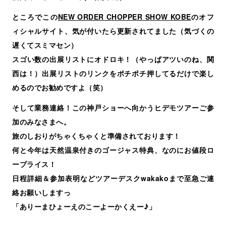
ところでこの
NEW ORDER CHOPPER SHOW KOBE
のオフ
ィシャルサイト、気が付いたら更新されてました（気づくの
遅くてスミマセン）
スゴい数の出展リストにオドロキ！（やっぱアツいのね、関
西は！）出展リストのリンクをポチポチ押してるだけで楽し
めるのでお勧めですよ（笑）
そして業務連絡！この神戸ショーへ向かうヒデモツアーご参
加のみなさまへ。
旅のしおりがちゃくちゃくと準備されております！
何と今年は天然温泉付きのゴージャス特典、なのにお値段ロ
ープライス！
日程詳細＆参加表明などツアーデスクwakakoまで至急ご連
絡お願いしますっ
「ありーまひょーえのこーよーかくえー♪」