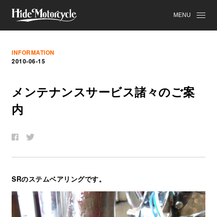
MENU
INFORMATION
2010-06-15
メ
ン
テ
ナ
ン
ス
サ
ー
ビ
ス
諸
々
の
ご
案
内
SRのステムベアリングです。