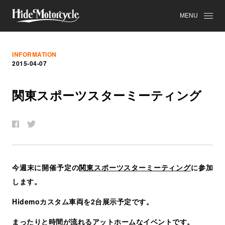
MENU
INFORMATION
2015-04-07
関
東
ス
ポ
ー
ツ
ス
タ
ー
ミ
ー
テ
ィ
ン
グ
今週末に開催予定の
関東スポーツスターミーティング
に参加
します。
Hidemoカスタム車両を2台展示予定です。
まったりと時間が流れるアットホームなイベントです。