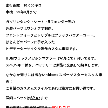
走行距離 10,000キロ
車検 29年9月まで
ガソリンタンク・シート・Rフェンダー等の
外装パーツはワンオフで制作。
フロントフォークとトリプルはブラックパウダーコート。
ほとんどのパーツに手が入った
ヒデモーターサイクル製作カスタム車両です。
HDMブラックメガホンマフラー（写真にて）付いてます。
スペア-キー付き。バッテリーは新品に交換して納車します。
なかなか売りには出ないhidemoスポーツスターカスタム車
両！
ご希望のカスタムスタイルであれば絶対にお買い得です。
詳細スペックは
SP-57
まで
車両価格1,458,000円(税込）
SOLD OUT