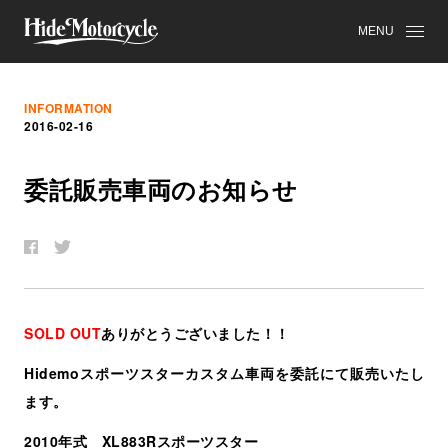
MENU
INFORMATION
2016-02-16
委
託
販
売
車
両
の
お
知
ら
せ
SOLD OUT
ありがとうございました！！
Hidemoスポーツスターカスタム車両を委託にて販売いたし
ます。
2010年式 XL883Rスポーツスター