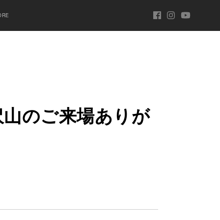
ORE
沢
山
の
ご
来
場
あ
り
が