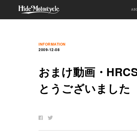
AB
INFORMATION
2009-12-08
お
ま
け
動
画
・HRCS
と
う
ご
ざ
い
ま
し
た