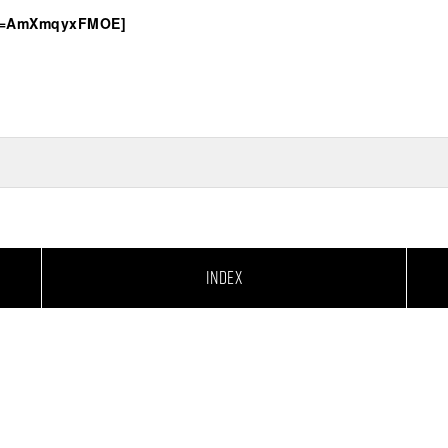
?v=AmXmqyxFMOE]
INDEX