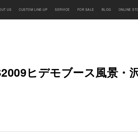
OUT US
CUSTOM LINE-UP
SERVICE
FOR SALE
BLOG
ONLINE ST
2009
ヒ
デ
モ
ブ
ー
ス
風
景
・