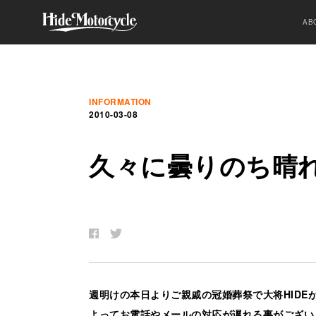
AB
INFORMATION
2010-03-08
久
々
に
曇
り
の
ち
晴
週明けの本日よりご親戚の冠婚葬祭で大将HIDE
よってお電話やメールの対応が遅れる事がござい