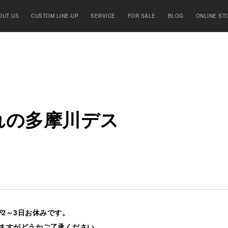
OUT US
CUSTOM LINE-UP
SERVICE
FOR SALE
BLOG
ONLINE ST
れ
の
多
摩
川
デ
ス
が2～3日お休みです。
ますがどうかご了承ください。