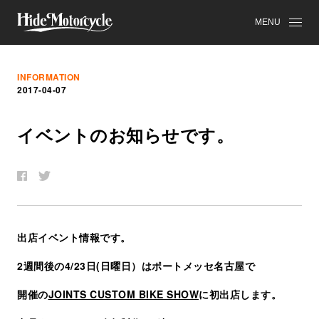
MENU
INFORMATION
2017-04-07
イ
ベ
ン
ト
の
お
知
ら
せ
で
す
。
出店イベント情報です。
2週間後の4/23日(日曜日）はポートメッセ名古屋で
開催の
JOINTS CUSTOM BIKE SHOW
に初出店します。