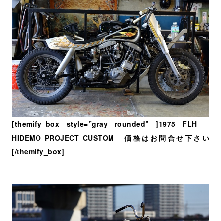
[themify_box style=”gray rounded” ]1975 FLH
HIDEMO PROJECT CUSTOM 価格はお問合せ下さい
[/themify_box]