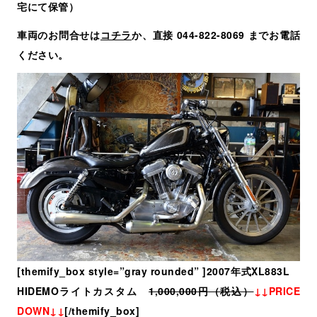
宅にて保管）
車両のお問合せは
コチラ
か、直接 044-822-8069 までお電話
ください。
[themify_box style=”gray rounded” ]2007年式XL883L
HIDEMOライトカスタム
1,000,000円（税込）
↓↓PRICE
DOWN↓↓
[/themify_box]