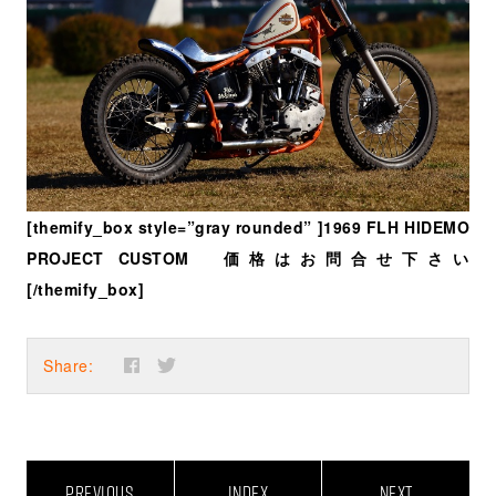
[themify_box style=”gray rounded” ]1969 FLH HIDEMO
PROJECT CUSTOM 価格はお問合せ下さい
[/themify_box]
Share:
PREVIOUS
INDEX
NEXT