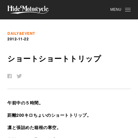
MENU
DAILY&EVENT
2012-11-22
シ
ョ
ー
ト
シ
ョ
ー
ト
ト
リ
ッ
プ
午前中の５時間。
距離200キロちょいのショートトリップ。
凛と張詰めた箱根の寒空。