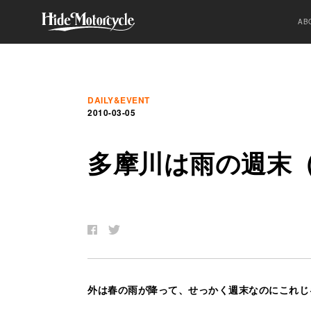
AB
DAILY&EVENT
2010-03-05
多
摩
川
は
雨
の
週
末
外は春の雨が降って、せっかく週末なのにこれじ