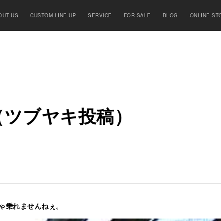
OUT US
CUSTOM LINE-UP
SERVICE
FOR SALE
BLOG
ONLINE ST
（
ツ
ブ
ヤ
キ
投
稿
）
ゃ乗れませんねぇ。