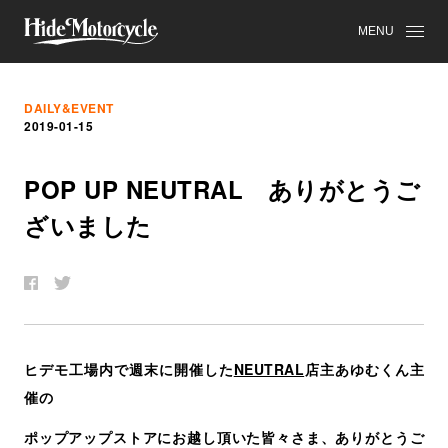
MENU
DAILY&EVENT
2019-01-15
POP UP NEUTRAL
あ
り
が
と
う
ご
ざ
い
ま
し
た
ヒデモ工場内で週末に開催した
NEUTRAL
店主あゆむくん主
催の
ポップアップストアにお越し頂いた皆々さま、ありがとうご