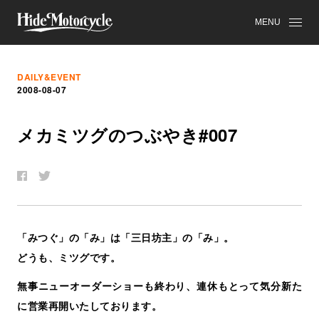
MENU
DAILY&EVENT
2008-08-07
メ
カ
ミ
ツ
グ
の
つ
ぶ
や
き
#007
「みつぐ」の「み」は「三日坊主」の「み」。
どうも、ミツグです。
無事ニューオーダーショーも終わり、連休もとって気分新た
に営業再開いたしております。