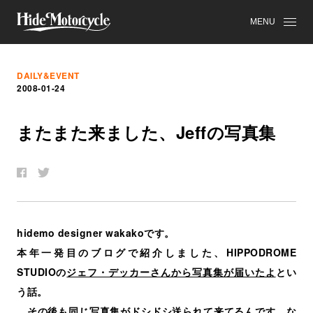
MENU
DAILY&EVENT
2008-01-24
ま
た
ま
た
来
ま
し
た
、
Jeff
の
写
真
集
hidemo designer wakakoです。
本年一発目のブログで紹介しました、HIPPODROME
STUDIOの
ジェフ・デッカーさんから写真集が届いたよ
とい
う話。
…その後も同じ写真集がドシドシ送られて来てるんです、な