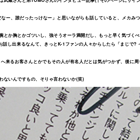
だなー、誰だったっけなー」と思いながらも話していると、メカみつ
腕とか胸とかゴツいし、強そうオーラ満開だし、もっと早く気づくべき
お話し出来るなんて、きっとK-1ファンの人々からしたら「まじで?
こへ来るお客さんとかでもその人が有名人だとは気がつかず、後に周り
わないんですもの、そりゃ言わないか(笑)