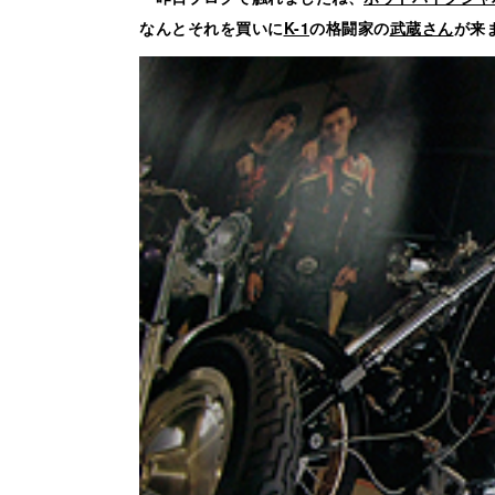
なんとそれを買いに
K-1
の格闘家の
武蔵さん
が来