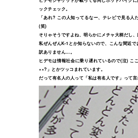
ックチェック。
「あれ? この人知ってるなー、テレビで見る人
(笑)
そりゃそうですよね、明らかにメチャ大柄だし、
私ぜんぜんK-1とか知らないので、こんな間近で
訳ありません…。
ヒデモは情報社会に乗り遅れているので(泣) こ
××?」とかツッコまれています。
だって有名人の人って「私は有名人です」って言