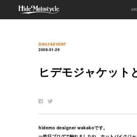
AB
DAILY&EVENT
2008-01-29
ヒ
デ
モ
ジ
ャ
ケ
ッ
ト
hidemo designer wakakoです。
一昨日ブログで触れましたね、
ホットバイクジャ