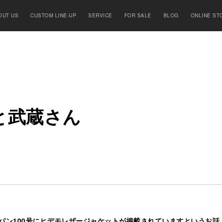
OUT US
CUSTOM LINE-UP
SERVICE
FOR SALE
BLOG
ONLINE ST
と
武
蔵
さ
ん
パン100号にヒデモレザージャケット
が掲載されていますというお話