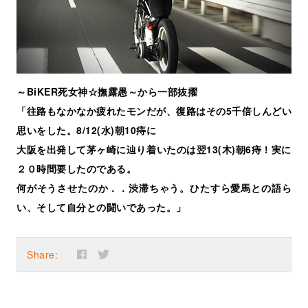
～BiKER死女神☆撫露愚～から一部抜擢
「往路もなかなか疲れたモンだが、復路はその5千倍しんどい
思いをした。8/12(水)朝10痔に
大阪を出発して茅ヶ崎に辿り着いたのは翌13(木)朝6痔！実に
２０時間要したのである。
何がそうさせたのか．．渋滞ちゃう。ひたすら愛馬との語ら
い、そして自分との闘いであった。」
Share: