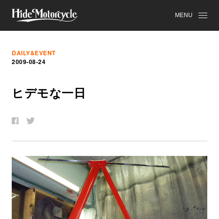
MENU
DAILY&EVENT
2009-08-24
ヒ
デ
モ
な
一
日